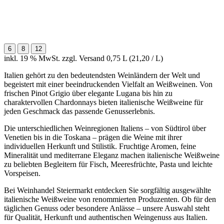
6
8
12
inkl. 19 % MwSt. zzgl. Versand
0,75 L (21,20 / L)
Italien gehört zu den bedeutendsten Weinländern der Welt und
begeistert mit einer beeindruckenden Vielfalt an Weißweinen. Von
frischen Pinot Grigio über elegante Lugana bis hin zu
charaktervollen Chardonnays bieten italienische Weißweine für
jeden Geschmack das passende Genusserlebnis.
Die unterschiedlichen Weinregionen Italiens – von Südtirol über
Venetien bis in die Toskana – prägen die Weine mit ihrer
individuellen Herkunft und Stilistik. Fruchtige Aromen, feine
Mineralität und mediterrane Eleganz machen italienische Weißweine
zu beliebten Begleitern für Fisch, Meeresfrüchte, Pasta und leichte
Vorspeisen.
Bei Weinhandel Steiermarkt entdecken Sie sorgfältig ausgewählte
italienische Weißweine von renommierten Produzenten. Ob für den
täglichen Genuss oder besondere Anlässe – unsere Auswahl steht
für Qualität, Herkunft und authentischen Weingenuss aus Italien.