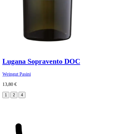
Lugana Sopravento DOC
Weingut Pasini
13,80 €
1
2
4