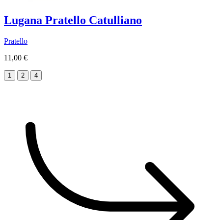
Lugana Pratello Catulliano
Pratello
11,00 €
1
2
4