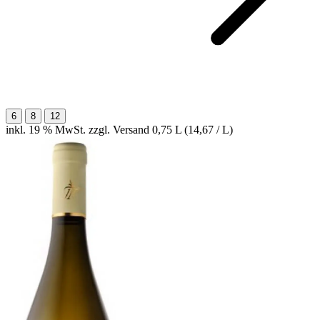
6
8
12
inkl. 19 % MwSt. zzgl. Versand
0,75 L (14,67 / L)