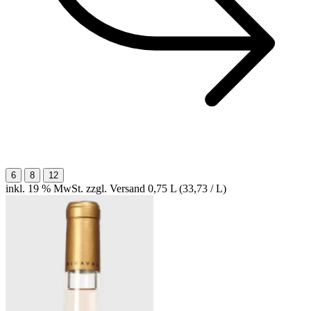
6
8
12
inkl. 19 % MwSt. zzgl. Versand
0,75 L (33,73 / L)