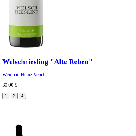
Welschriesling "Alte Reben"
Weinbau Heinz Velich
30,00 €
1
2
4