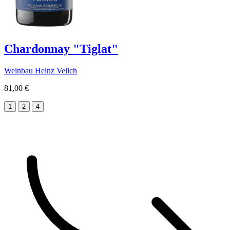
Chardonnay "Tiglat"
Weinbau Heinz Velich
81,00 €
1
2
4