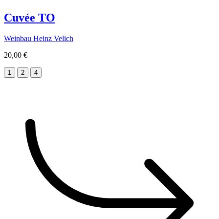
Cuvée TO
Weinbau Heinz Velich
20,00 €
1
2
4