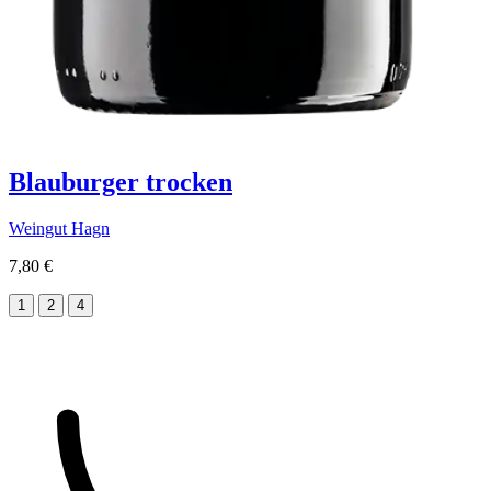
Blauburger trocken
Weingut Hagn
7,80 €
1
2
4