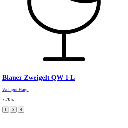
Blauer Zweigelt QW 1 L
Weingut Hagn
7,70 €
1
2
4