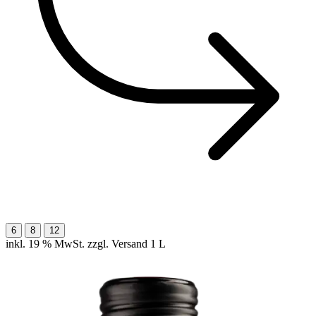
6
8
12
inkl. 19 % MwSt. zzgl. Versand
1 L