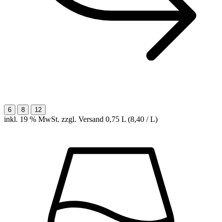
6
8
12
inkl. 19 % MwSt. zzgl. Versand
0,75 L (8,40 / L)