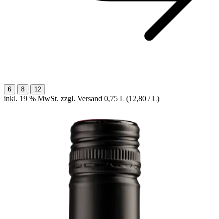
6
8
12
inkl. 19 % MwSt. zzgl. Versand
0,75 L (12,80 / L)