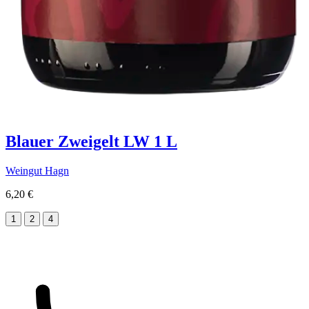
Blauer Zweigelt LW 1 L
Weingut Hagn
6,20 €
1
2
4