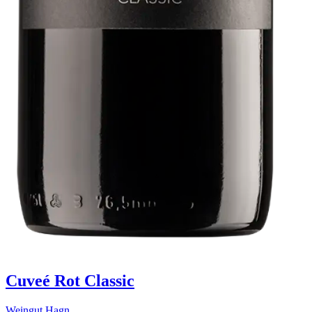
Cuveé Rot Classic
Weingut Hagn