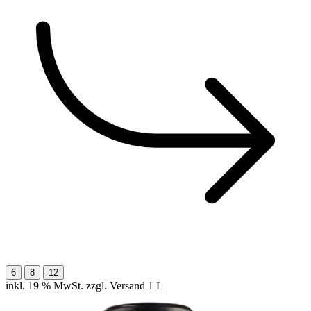
6
8
12
inkl. 19 % MwSt. zzgl. Versand
1 L