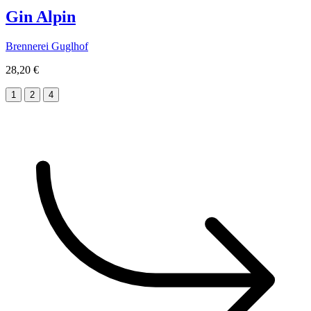
Gin Alpin
Brennerei Guglhof
28,20 €
1
2
4