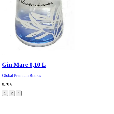
Gin Mare 0,10 L
Global Premium Brands
8,70 €
1
2
4