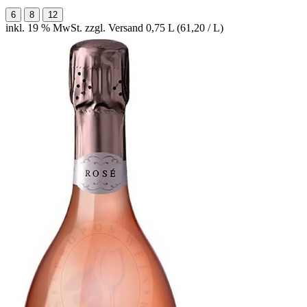
6
8
12
inkl. 19 % MwSt. zzgl. Versand
0,75 L (61,20 / L)