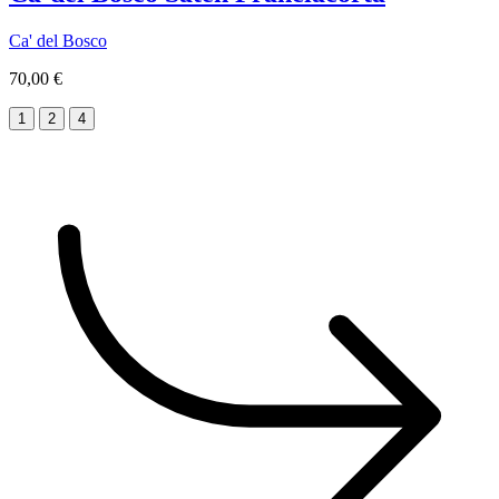
Ca' del Bosco
70,00 €
1
2
4