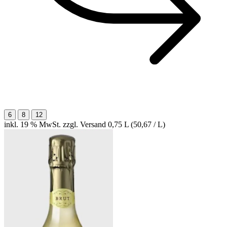
6
8
12
inkl. 19 % MwSt. zzgl. Versand
0,75 L (50,67 / L)