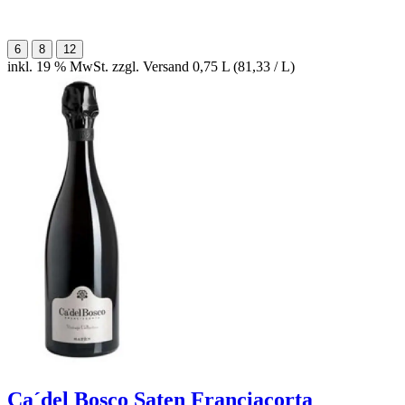
6
8
12
inkl. 19 % MwSt. zzgl. Versand
0,75 L (81,33 / L)
Ca´del Bosco Saten Franciacorta