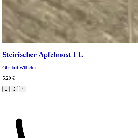
Steirischer Apfelmost 1 L
Obsthof Wilhelm
5,20 €
1
2
4