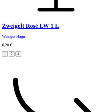
Zweigelt Rosé LW 1 L
Weingut Hagn
6,20 €
1
2
4