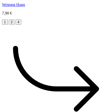
Weingut Hagn
7,90 €
1
2
4