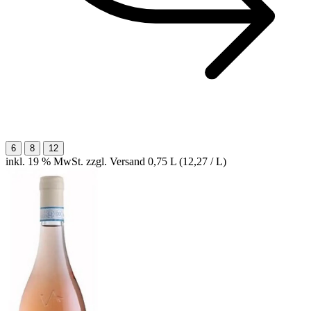
6
8
12
inkl. 19 % MwSt. zzgl. Versand
0,75 L (12,27 / L)