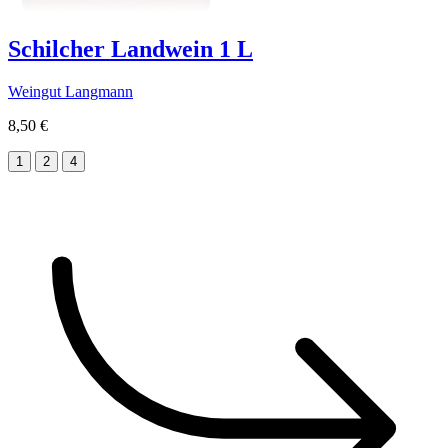
Schilcher Landwein 1 L
Weingut Langmann
8,50 €
1
2
4