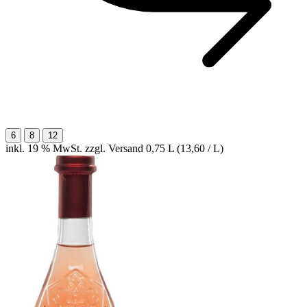
6
8
12
inkl. 19 % MwSt. zzgl. Versand
0,75 L (13,60 / L)