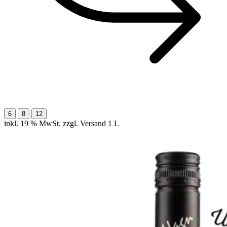
6
8
12
inkl. 19 % MwSt. zzgl. Versand
1 L