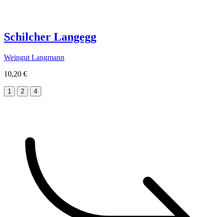
Schilcher Langegg
Weingut Langmann
10,20 €
1
2
4