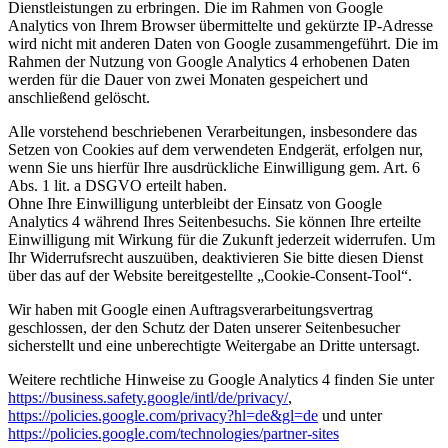
Dienstleistungen zu erbringen. Die im Rahmen von Google
Analytics von Ihrem Browser übermittelte und gekürzte IP-Adresse
wird nicht mit anderen Daten von Google zusammengeführt. Die im
Rahmen der Nutzung von Google Analytics 4 erhobenen Daten
werden für die Dauer von zwei Monaten gespeichert und
anschließend gelöscht.
Alle vorstehend beschriebenen Verarbeitungen, insbesondere das
Setzen von Cookies auf dem verwendeten Endgerät, erfolgen nur,
wenn Sie uns hierfür Ihre ausdrückliche Einwilligung gem. Art. 6
Abs. 1 lit. a DSGVO erteilt haben.
Ohne Ihre Einwilligung unterbleibt der Einsatz von Google
Analytics 4 während Ihres Seitenbesuchs. Sie können Ihre erteilte
Einwilligung mit Wirkung für die Zukunft jederzeit widerrufen. Um
Ihr Widerrufsrecht auszuüben, deaktivieren Sie bitte diesen Dienst
über das auf der Website bereitgestellte „Cookie-Consent-Tool“.
Wir haben mit Google einen Auftragsverarbeitungsvertrag
geschlossen, der den Schutz der Daten unserer Seitenbesucher
sicherstellt und eine unberechtigte Weitergabe an Dritte untersagt.
Weitere rechtliche Hinweise zu Google Analytics 4 finden Sie unter
https://business.safety.google
/intl
/de
/privacy
/
,
https://policies.google.com
/privacy
?hl=de
&gl=de
und unter
https://policies.google.com
/technologies
/partner-sites