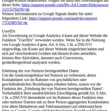
Google-Kontos deaktivieren. Folgen Sie dazu den Anweisungen auf
dieser Seite:
https://support.google.com
/My-Ad-Center-Help
/answer
/12155764
?hl=de
Weitere Informationen zu Google Signals finden Sie unter
folgendem Link:
https://support.google.com
/analytics
/answer
/7532985
?hl=de
UserIDs
Als Erweiterung zu Google Analytics 4 kann auf dieser Website die
Funktion "UserIDs" verwendet werden. Wenn Sie in die Nutzung
von Google Analytics 4 gem. Art. 6 Abs. 1 lit. a DSGVO
eingewilligt, ein Konto auf dieser Website eingerichtet haben und
sich auf verschiedenen Geräten mit diesem Konto anmelden,
können Ihre Aktivitäten, darunter auch Conversions,
geräteübergreifend analysiert werden.
Erhebung der von Nutzern bereitgestellten Daten
Um die Analyseergebnisse bei Nutzern zu verbessern, deren
Kontaktdaten wir im Rahmen von geschäftlichen oder
geschäftsähnlichen Beziehungen erhalten haben, nutzen wir die
Funktion der „Erhebung der von Nutzern bereitgestellten Daten“.
Vorbehaltlich Ihrer ausdrücklichen Einwilligung gemäß Art. 6 Abs.
1 lit. a DSGVO übermitteln wir im Rahmen dieser Funktion eine
oder mehrere Dateien mit zu Ihrer Person aggregierten Kundendaten
(vor allem Mailadresse und Telefonnummer) auf elektronischem
Weg an Google. Google erhält hierbei keinen Zugriff auf Klardaten,