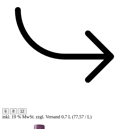
6
8
12
inkl. 19 % MwSt. zzgl. Versand
0,7 L (77,57 / L)