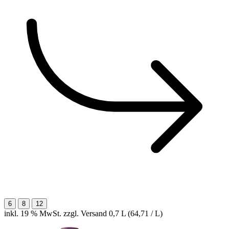
6
8
12
inkl. 19 % MwSt. zzgl. Versand
0,7 L (64,71 / L)