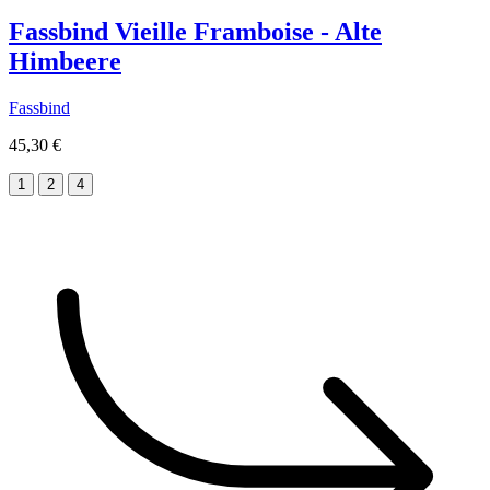
Fassbind Vieille Framboise - Alte
Himbeere
Fassbind
45,30 €
1
2
4