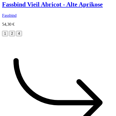
Fassbind Vieil Abricot - Alte Aprikose
Fassbind
54,30 €
1
2
4