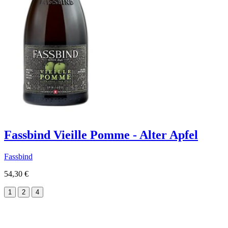
Fassbind Vieille Pomme - Alter Apfel
Fassbind
54,30 €
1
2
4