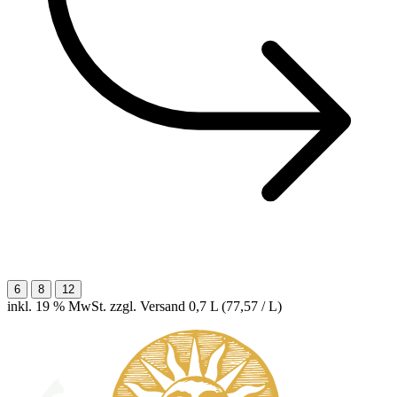
6
8
12
inkl. 19 % MwSt. zzgl. Versand
0,7 L (77,57 / L)