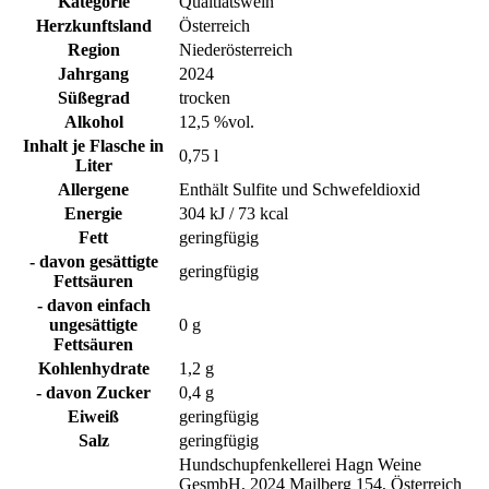
Kategorie
Qualtiätswein
Herzkunftsland
Österreich
Region
Niederösterreich
Jahrgang
2024
Süßegrad
trocken
Alkohol
12,5 %vol.
Inhalt je Flasche in
0,75 l
Liter
Allergene
Enthält Sulfite und Schwefeldioxid
Energie
304 kJ / 73 kcal
Fett
geringfügig
- davon gesättigte
geringfügig
Fettsäuren
- davon einfach
ungesättigte
0 g
Fettsäuren
Kohlenhydrate
1,2 g
- davon Zucker
0,4 g
Eiweiß
geringfügig
Salz
geringfügig
Hundschupfenkellerei Hagn Weine
GesmbH, 2024 Mailberg 154, Österreich