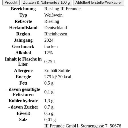
Produkt
Zutaten & Nährwerte / 100 g
Abfüller/Hersteller/Verkäufer
Bezeichnung
Riesling III Freunde
Typ
Weißwein
Rebsorte
Riesling
Herkunftsland
Deutschland
Region
Rheinhessen
Jahrgang
2024
Geschmack
trocken
Alkohol
12%
Inhalt je Flasche in
0,75 L
Liter
Allergene
Enthält Sulfite
Energie
279 kj/ 70 kcal
Fett
0,5 g
- davon gesättigte
0,1 g
Fettsäuren
Kohlenhydrate
1,3 g
- davon Zucker
0,7 g
Eiweiß
0,5 g
Salz
0,01 g
III Freunde GmbH, Sternengasse 7, 50676