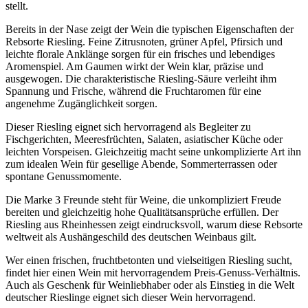
stellt.
Bereits in der Nase zeigt der Wein die typischen Eigenschaften der
Rebsorte Riesling. Feine Zitrusnoten, grüner Apfel, Pfirsich und
leichte florale Anklänge sorgen für ein frisches und lebendiges
Aromenspiel. Am Gaumen wirkt der Wein klar, präzise und
ausgewogen. Die charakteristische Riesling-Säure verleiht ihm
Spannung und Frische, während die Fruchtaromen für eine
angenehme Zugänglichkeit sorgen.
Dieser Riesling eignet sich hervorragend als Begleiter zu
Fischgerichten, Meeresfrüchten, Salaten, asiatischer Küche oder
leichten Vorspeisen. Gleichzeitig macht seine unkomplizierte Art ihn
zum idealen Wein für gesellige Abende, Sommerterrassen oder
spontane Genussmomente.
Die Marke 3 Freunde steht für Weine, die unkompliziert Freude
bereiten und gleichzeitig hohe Qualitätsansprüche erfüllen. Der
Riesling aus Rheinhessen zeigt eindrucksvoll, warum diese Rebsorte
weltweit als Aushängeschild des deutschen Weinbaus gilt.
Wer einen frischen, fruchtbetonten und vielseitigen Riesling sucht,
findet hier einen Wein mit hervorragendem Preis-Genuss-Verhältnis.
Auch als Geschenk für Weinliebhaber oder als Einstieg in die Welt
deutscher Rieslinge eignet sich dieser Wein hervorragend.