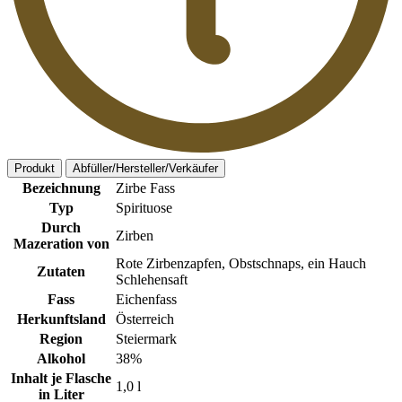
Produkt
Abfüller/Hersteller/Verkäufer
Bezeichnung
Zirbe Fass
Typ
Spirituose
Durch
Zirben
Mazeration von
Rote Zirbenzapfen, Obstschnaps, ein Hauch
Zutaten
Schlehensaft
Fass
Eichenfass
Herkunftsland
Österreich
Region
Steiermark
Alkohol
38%
Inhalt je Flasche
1,0 l
in Liter