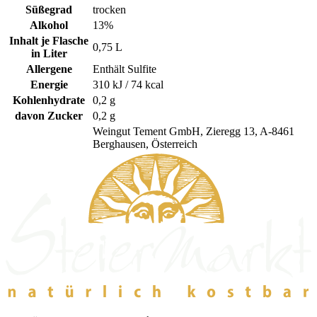
Süßegrad
trocken
Alkohol
13%
Inhalt je Flasche
0,75 L
in Liter
Allergene
Enthält Sulfite
Energie
310 kJ / 74 kcal
Kohlenhydrate
0,2 g
davon Zucker
0,2 g
Weingut Tement GmbH, Zieregg 13, A-8461
Berghausen, Österreich