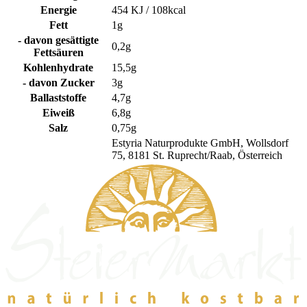
Energie
454 KJ / 108kcal
Fett
1g
- davon gesättigte
0,2g
Fettsäuren
Kohlenhydrate
15,5g
- davon Zucker
3g
Ballaststoffe
4,7g
Eiweiß
6,8g
Salz
0,75g
Estyria Naturprodukte GmbH, Wollsdorf
75, 8181 St. Ruprecht/Raab, Österreich