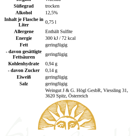
Süßegrad
trocken
Alkohol
12,5%
Inhalt je Flasche in
0,75 l
Liter
Allergene
Enthält Sulfite
Energie
300 kJ / 72 kcal
Fett
geringfügig
- davon gesättigte
geringfügig
Fettsäuren
Kohlenhydrate
0,94 g
- davon Zucker
0,14 g
Eiweiß
geringfügig
Salz
geringfügig
Weingut J & G. Högl GesbR, Viessling 31,
3620 Spitz, Österreich