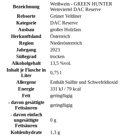
Weißwein - GREEN HUNTER
Bezeichnung
Weinviertel DAC Reserve
Rebsorte
Grüner Veltliner
Kategorie
DAC Reserve
Ausbau
großes Holzfass
Herkunftsland
Österreich
Region
Niederösterreich
Jahrgang
2023
Süßegrad
trocken
Alkoholgehalt
13,5 %vol.
Inhalt je Flasche in
0,75 l
Liter
Allergene
Enthält Sulfite und Schwefeldioxid
Energie
331 kJ / 79 kcal
Fett
geringfügig
- davon gesättigte
geringfügig
Fettsäuren
- davon einfach
ungesättigte
0 g
Fettsäuren
Kohlenhydrate
1,3 g