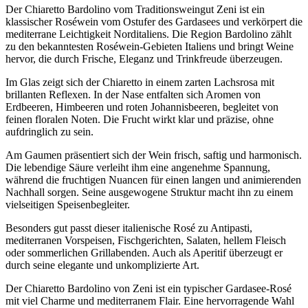
Der Chiaretto Bardolino vom Traditionsweingut Zeni ist ein
klassischer Roséwein vom Ostufer des Gardasees und verkörpert die
mediterrane Leichtigkeit Norditaliens. Die Region Bardolino zählt
zu den bekanntesten Roséwein-Gebieten Italiens und bringt Weine
hervor, die durch Frische, Eleganz und Trinkfreude überzeugen.
Im Glas zeigt sich der Chiaretto in einem zarten Lachsrosa mit
brillanten Reflexen. In der Nase entfalten sich Aromen von
Erdbeeren, Himbeeren und roten Johannisbeeren, begleitet von
feinen floralen Noten. Die Frucht wirkt klar und präzise, ohne
aufdringlich zu sein.
Am Gaumen präsentiert sich der Wein frisch, saftig und harmonisch.
Die lebendige Säure verleiht ihm eine angenehme Spannung,
während die fruchtigen Nuancen für einen langen und animierenden
Nachhall sorgen. Seine ausgewogene Struktur macht ihn zu einem
vielseitigen Speisenbegleiter.
Besonders gut passt dieser italienische Rosé zu Antipasti,
mediterranen Vorspeisen, Fischgerichten, Salaten, hellem Fleisch
oder sommerlichen Grillabenden. Auch als Aperitif überzeugt er
durch seine elegante und unkomplizierte Art.
Der Chiaretto Bardolino von Zeni ist ein typischer Gardasee-Rosé
mit viel Charme und mediterranem Flair. Eine hervorragende Wahl