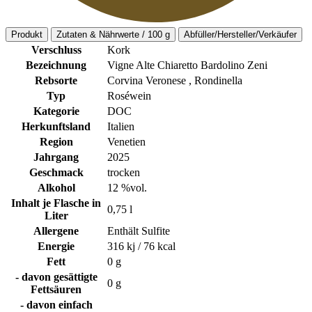
Produkt
Zutaten & Nährwerte / 100 g
Abfüller/Hersteller/Verkäufer
Verschluss
Kork
Bezeichnung
Vigne Alte Chiaretto Bardolino Zeni
Rebsorte
Corvina Veronese , Rondinella
Typ
Roséwein
Kategorie
DOC
Herkunftsland
Italien
Region
Venetien
Jahrgang
2025
Geschmack
trocken
Alkohol
12 %vol.
Inhalt je Flasche in
0,75 l
Liter
Allergene
Enthält Sulfite
Energie
316 kj / 76 kcal
Fett
0 g
- davon gesättigte
0 g
Fettsäuren
- davon einfach