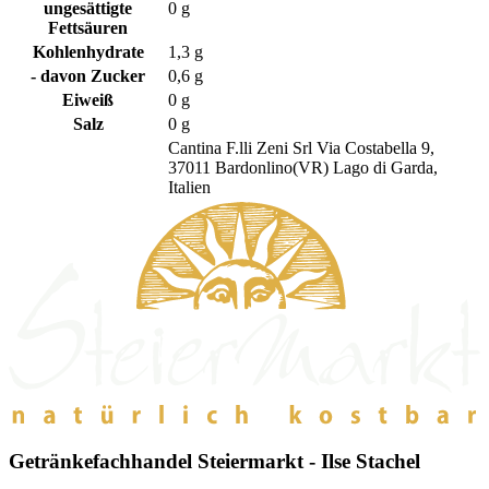
ungesättigte
0 g
Fettsäuren
Kohlenhydrate
1,3 g
- davon Zucker
0,6 g
Eiweiß
0 g
Salz
0 g
Cantina F.lli Zeni Srl Via Costabella 9,
37011 Bardonlino(VR) Lago di Garda,
Italien
Getränkefachhandel Steiermarkt - Ilse Stachel