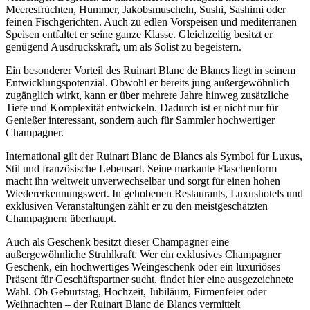
Meeresfrüchten, Hummer, Jakobsmuscheln, Sushi, Sashimi oder
feinen Fischgerichten. Auch zu edlen Vorspeisen und mediterranen
Speisen entfaltet er seine ganze Klasse. Gleichzeitig besitzt er
genügend Ausdruckskraft, um als Solist zu begeistern.
Ein besonderer Vorteil des Ruinart Blanc de Blancs liegt in seinem
Entwicklungspotenzial. Obwohl er bereits jung außergewöhnlich
zugänglich wirkt, kann er über mehrere Jahre hinweg zusätzliche
Tiefe und Komplexität entwickeln. Dadurch ist er nicht nur für
Genießer interessant, sondern auch für Sammler hochwertiger
Champagner.
International gilt der Ruinart Blanc de Blancs als Symbol für Luxus,
Stil und französische Lebensart. Seine markante Flaschenform
macht ihn weltweit unverwechselbar und sorgt für einen hohen
Wiedererkennungswert. In gehobenen Restaurants, Luxushotels und
exklusiven Veranstaltungen zählt er zu den meistgeschätzten
Champagnern überhaupt.
Auch als Geschenk besitzt dieser Champagner eine
außergewöhnliche Strahlkraft. Wer ein exklusives Champagner
Geschenk, ein hochwertiges Weingeschenk oder ein luxuriöses
Präsent für Geschäftspartner sucht, findet hier eine ausgezeichnete
Wahl. Ob Geburtstag, Hochzeit, Jubiläum, Firmenfeier oder
Weihnachten – der Ruinart Blanc de Blancs vermittelt