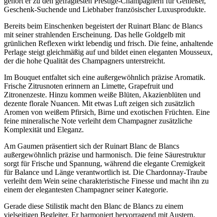
gehört er zu den gefragtesten Prestige-Champagnern für Genießer,
Geschenk-Suchende und Liebhaber französischer Luxusprodukte.
Bereits beim Einschenken begeistert der Ruinart Blanc de Blancs
mit seiner strahlenden Erscheinung. Das helle Goldgelb mit
grünlichen Reflexen wirkt lebendig und frisch. Die feine, anhaltende
Perlage steigt gleichmäßig auf und bildet einen eleganten Mousseux,
der die hohe Qualität des Champagners unterstreicht.
Im Bouquet entfaltet sich eine außergewöhnlich präzise Aromatik.
Frische Zitrusnoten erinnern an Limette, Grapefruit und
Zitronenzeste. Hinzu kommen weiße Blüten, Akazienblüten und
dezente florale Nuancen. Mit etwas Luft zeigen sich zusätzlich
Aromen von weißem Pfirsich, Birne und exotischen Früchten. Eine
feine mineralische Note verleiht dem Champagner zusätzliche
Komplexität und Eleganz.
Am Gaumen präsentiert sich der Ruinart Blanc de Blancs
außergewöhnlich präzise und harmonisch. Die feine Säurestruktur
sorgt für Frische und Spannung, während die elegante Cremigkeit
für Balance und Länge verantwortlich ist. Die Chardonnay-Traube
verleiht dem Wein seine charakteristische Finesse und macht ihn zu
einem der elegantesten Champagner seiner Kategorie.
Gerade diese Stilistik macht den Blanc de Blancs zu einem
vielseitigen Begleiter. Er harmoniert hervorragend mit Austern,